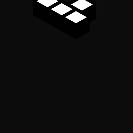
Alamat MEREKAM KOTA:
Sekretariat SkolMus: Jl. Alfons Nisnoni No.2F –
Kelurahan Nunle’u, Kota Raja, Kota Kupang, Nusa
Tenggara Timur. Kode Pos 85111
Konten dalam website ini dilindungi oleh lisensi
Creative
Commons Attribution 4.0 International License
.
Media Sosial